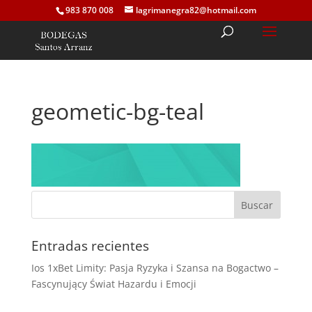
983 870 008
lagrimanegra82@hotmail.com
geometic-bg-teal
Entradas recientes
Ios 1xBet Limity: Pasja Ryzyka i Szansa na Bogactwo –
Fascynujący Świat Hazardu i Emocji